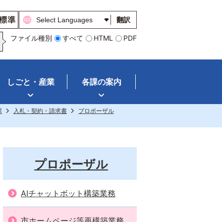
翻訳
ファイル種別
すべて
HTML
PDF
しごと・産業
各課の案内
課
入札・契約・請求書
プロポーザル
プロポーザル
AIチャットボット構築業務
市ホームページ等再構築業務