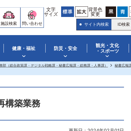
文字
背景色
サイズ
変更
施設検索
問い合わせ
サイト内検索
ID検索
観光・文化
健康・福祉
防災・安全
・スポーツ
務部（総合政策課・デジタル戦略課・秘書広報課・総務課・人事課）
秘書広報
再構築業務
更新日：2024年02月01日