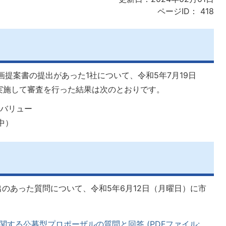
ページID：
418
画提案書の提出があった1社について、令和5年7月19日
実施して審査を行った結果は次のとおりです。
トバリュー
点中）
出のあった質問について、令和5年6月12日（月曜日）に市
する公募型プロポーザルの質問と回答 (PDFファイル: