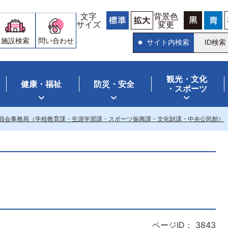
文字
背景色
サイズ
変更
施設検索
問い合わせ
サイト内検索
ID検索
観光・文化
健康・福祉
防災・安全
・スポーツ
員会事務局（学校教育課・生涯学習課・スポーツ振興課・文化財課・中央公民館）
ページID：
3843