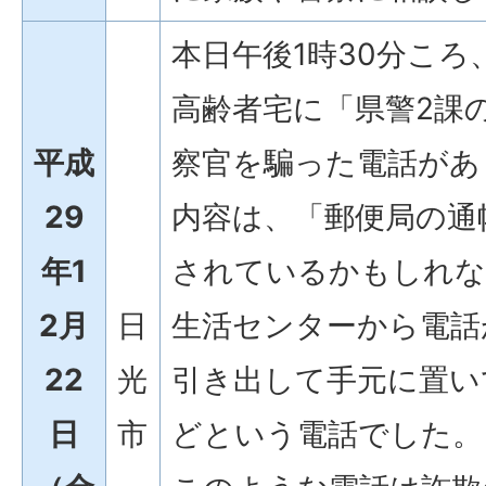
本日午後1時30分こ
高齢者宅に「県警2課
平成
察官を騙った電話があ
29
内容は、「郵便局の通
年1
されているかもしれな
2月
日
生活センターから電話
22
光
引き出して手元に置い
日
市
どという電話でした。