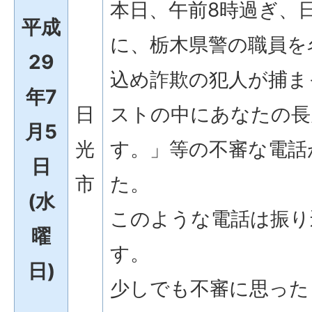
本日、午前8時過ぎ、
平成
に、栃木県警の職員を
29
込め詐欺の犯人が捕ま
年7
日
ストの中にあなたの長
月5
光
す。」等の不審な電話
日
市
た。
(水
このような電話は振り
曜
す。
日)
少しでも不審に思った