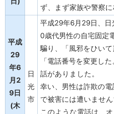
日)
ず、まず家族や警察に
平成29年6月29日、
0歳代男性の自宅固定
平成
騙り、「風邪をひいて
29
「電話番号を変更した
年6
日
話がありました。
月2
光
幸い、男性は詐欺の電
9日
市
で被害には遭いません
(木
このような電話は、オ