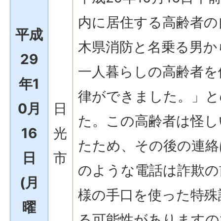
内に居住する高齢者の
平成
木県消防と名乗る男か
29
一人暮らしの高齢者を
年1
律ができました。」と
0月
日
た。この高齢者は怪し
16
光
たため、その後の連絡
日
市
のような電話は詐欺の
(月
様の手口を使った特殊
曜
る可能性がありますの