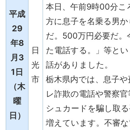
本日、午前9時00分
平成
方に息子を名乗る男か
29
だ。500万円必要だ
年8
日
た電話する。」等とい
月3
光
話がありました。
1日
市
栃木県内では、息子や
（木
レ詐欺の電話や警察官
曜
シュカードを騙し取る
日）
増えています。不審な