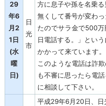
29
方に息子や孫を名乗る
年6
無くして番号が変わっ
日
月2
たのでサラ金で500
光
1日
日電話する。」という
市
(水
かかって来ています。
曜
このような電話は詐欺
日)
も不審に思ったら電話
に相談して下さい。
平成29年6月20日、