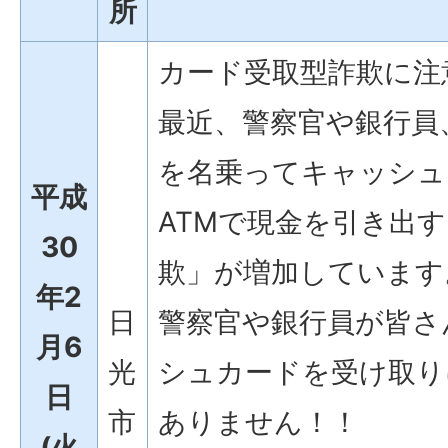
所
カード受取型詐欺に注
最近、警察官や銀行員
を名乗ってキャッシュ
平成
ATMで現金を引き出
30
欺」が増加しています
年2
日
警察官や銀行員が皆さ
月6
光
シュカードを受け取り
日
市
ありません！！
(火