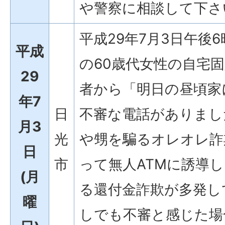
や警察に相談して下さ
平成29年7月3日午後
平成
の60歳代女性の自宅
29
者から「明日の昼頃家
年7
日
不審な電話がありまし
月3
光
や甥を騙るオレオレ詐
日
市
って無人ATMに誘導
(月
る還付金詐欺が多発し
曜
しでも不審と感じた場