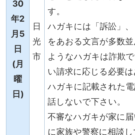
30
す。
年2
日
ハガキには「訴訟」、
月5
光
をあおる文言が多数並
日
市
ようなハガキは詐欺で
(月
い請求に応じる必要は
曜
ハガキに記載された電
日)
話しないで下さい。
不審なハガキが家に届
に家族や警察に相談し