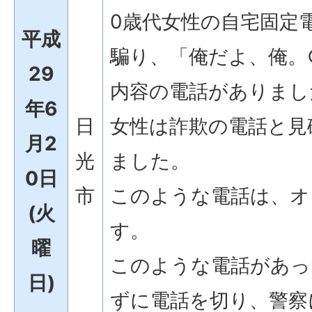
0歳代女性の自宅固定
平成
騙り、「俺だよ、俺。
29
内容の電話がありまし
年6
日
女性は詐欺の電話と見
月2
光
ました。
0日
市
このような電話は、オ
(火
す。
曜
このような電話があっ
日)
ずに電話を切り、警察