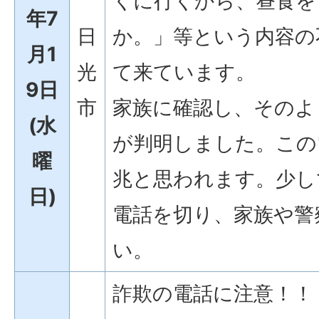
くに行くから、昼食を
年7
日
か。」等という内容の
月1
光
て来ています。
9日
市
家族に確認し、そのよ
(水
が判明しました。この
曜
兆と思われます。少し
日)
電話を切り、家族や警
い。
詐欺の電話に注意！！