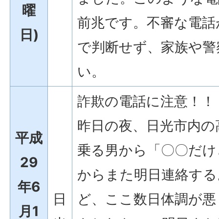
曜
前兆です。不審な電話
日)
で判断せず、家族や警
い。
詐欺の電話に注意！！
昨日の夜、日光市内の
平成
乗る男から「〇〇だけ
29
からまた明日連絡する
年6
日
ど、ここ数日体調が悪
月1