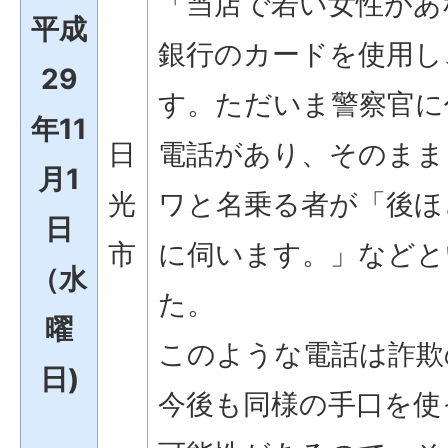
「当店で若い女性があ
平成
銀行のカードを使用し
29
す。ただいま警察官に
年11
日
電話があり、そのまま
月1
光
ワと名乗る者が「後ほ
日
市
に伺います。」などと
（水
た。
曜
このような電話は詐欺
日)
今後も同様の手口を使