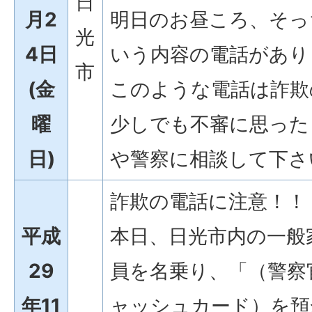
日
月2
明日のお昼ころ、そっ
光
4日
いう内容の電話があり
市
(金
このような電話は詐欺
曜
少しでも不審に思った
日)
や警察に相談して下さ
詐欺の電話に注意！！
平成
本日、日光市内の一般
29
員を名乗り、「（警察
年11
ャッシュカード）を預