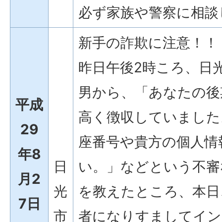
必ず家族や警察に相談
新手の詐欺に注意！！
昨日午後2時ころ、日
男から、「あなたの後
平成
高く徴収していました
29
座番号や貴方の個人情
年8
日
い。」などという不審
月2
光
を教えたところ、本日
7日
市
者になりすましてイン