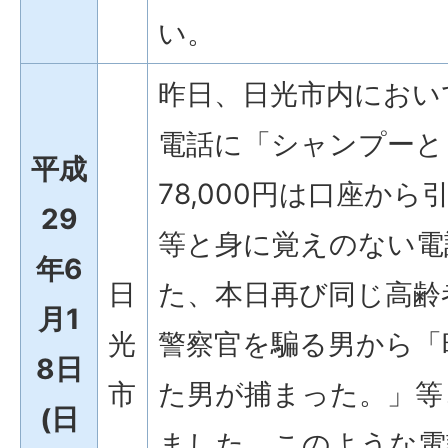
い。
昨日、日光市内におい
電話に「シャンプーと
平成
78,000円は口座か
29
等と身に覚えのない電
年6
日
た、本日再び同じ高齢
月1
光
警察官を騙る男から「
8日
市
た男が捕まった。」等
(日
ました。このような電