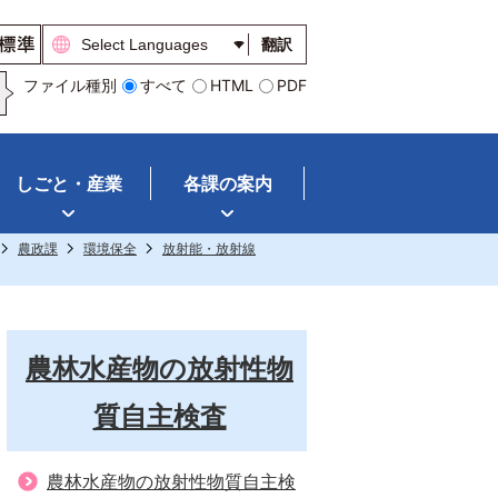
翻訳
ファイル種別
すべて
HTML
PDF
しごと・産業
各課の案内
農政課
環境保全
放射能・放射線
農林水産物の放射性物
質自主検査
農林水産物の放射性物質自主検