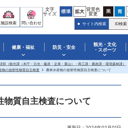
文字
背景色
サイズ
変更
施設検索
問い合わせ
サイト内検索
ID検索
観光・文化
健康・福祉
防災・安全
・スポーツ
済部（観光課（本庁・日光・藤原・足尾・栗山）・商工課・農政課・環境森林課）
産物の放射性物質自主検査
農林水産物の放射性物質自主検査について
性物質自主検査について
更新日：2024年02月01日