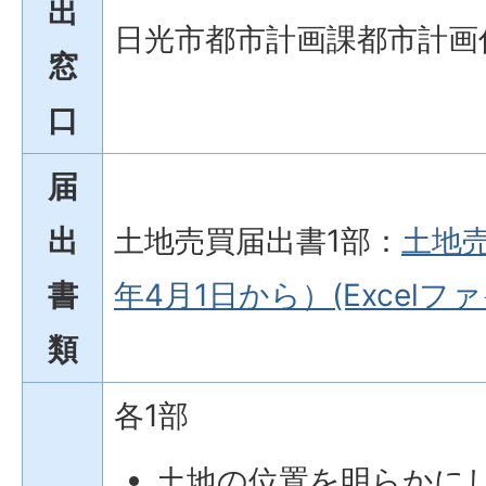
出
日光市都市計画課都市計画
窓
口
届
出
土地売買届出書1部：
土地
書
年4月1日から）(Excelファイ
類
各1部
土地の位置を明らかに