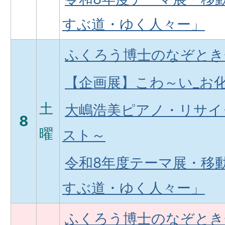
すぶ道・ゆく人々ー」
ふくろう博士のなぞとき
【企画展】こわ～い_お
土
大嶋浩美ピアノ・リサイ
8
曜
スト～
令和8年度テーマ展・移
すぶ道・ゆく人々ー」
ふくろう博士のなぞとき