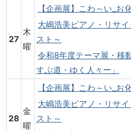
【企画展】こわ～い_お
大嶋浩美ピアノ・リサイ
木
27
スト～
曜
令和8年度テーマ展・移
すぶ道・ゆく人々ー」
【企画展】こわ～い_お
大嶋浩美ピアノ・リサイ
金
28
スト～
曜