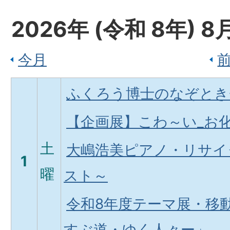
2026
年 (
令和
8
年)
8
今月
ふくろう博士のなぞとき
【企画展】こわ～い_お
土
大嶋浩美ピアノ・リサイ
1
曜
スト～
令和8年度テーマ展・移
すぶ道・ゆく人々ー」