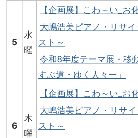
【企画展】こわ～い_お
大嶋浩美ピアノ・リサイ
水
5
スト～
曜
令和8年度テーマ展・移
すぶ道・ゆく人々ー」
【企画展】こわ～い_お
大嶋浩美ピアノ・リサイ
木
6
スト～
曜