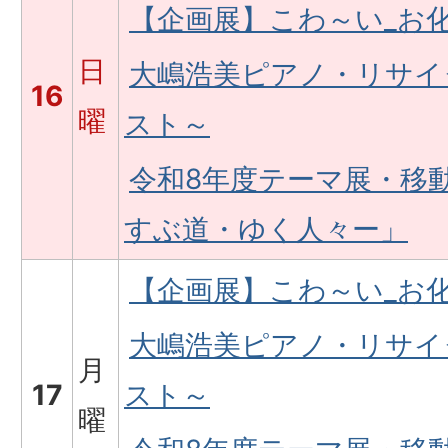
【企画展】こわ～い_お
日
大嶋浩美ピアノ・リサイ
16
曜
スト～
令和8年度テーマ展・移
すぶ道・ゆく人々ー」
【企画展】こわ～い_お
大嶋浩美ピアノ・リサイ
月
17
スト～
曜