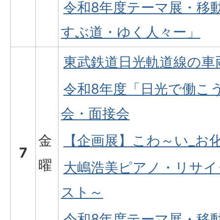
令和8年度テーマ展・移
すぶ道・ゆく人々ー」
東武鉄道日光軌道線の車
令和8年度「日光で働こ
会・面接会
金
【企画展】こわ～い_お
7
曜
大嶋浩美ピアノ・リサイ
スト～
令和8年度テーマ展・移