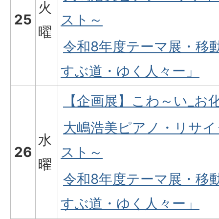
火
25
スト～
曜
令和8年度テーマ展・移
すぶ道・ゆく人々ー」
【企画展】こわ～い_お
大嶋浩美ピアノ・リサイ
水
26
スト～
曜
令和8年度テーマ展・移
すぶ道・ゆく人々ー」