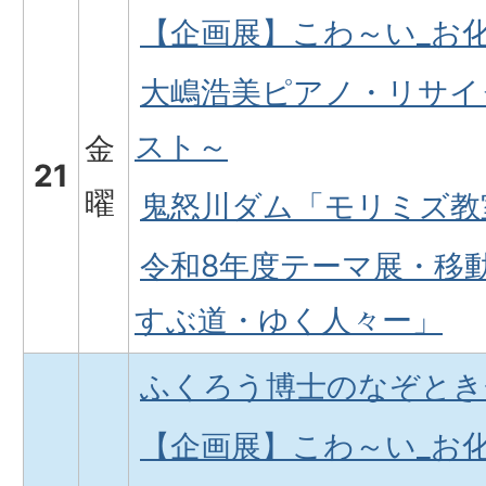
【企画展】こわ～い_お
大嶋浩美ピアノ・リサイ
スト～
金
21
曜
鬼怒川ダム「モリミズ教室
令和8年度テーマ展・移
すぶ道・ゆく人々ー」
ふくろう博士のなぞとき
【企画展】こわ～い_お