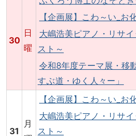
ふくろう博士のなぞとき
【企画展】こわ～い_お
日
大嶋浩美ピアノ・リサイ
30
曜
スト～
令和8年度テーマ展・移
すぶ道・ゆく人々ー」
【企画展】こわ～い_お
大嶋浩美ピアノ・リサイ
月
31
スト～