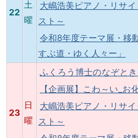
土
大嶋浩美ピアノ・リサイ
22
曜
スト～
令和8年度テーマ展・移
すぶ道・ゆく人々ー」
ふくろう博士のなぞとき
【企画展】こわ～い_お
日
大嶋浩美ピアノ・リサイ
23
曜
スト～