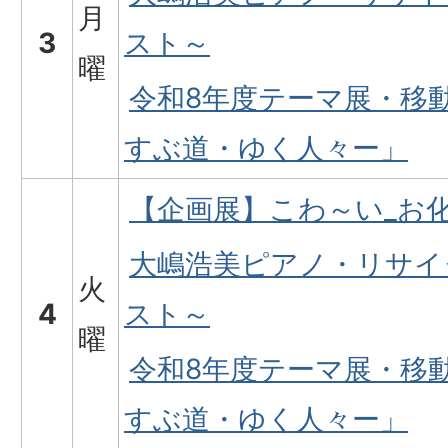
月
3
スト～
曜
令和8年度テーマ展・移
すぶ道・ゆく人々ー」
【企画展】こわ～い_お
大嶋浩美ピアノ・リサイ
火
4
スト～
曜
令和8年度テーマ展・移
すぶ道・ゆく人々ー」