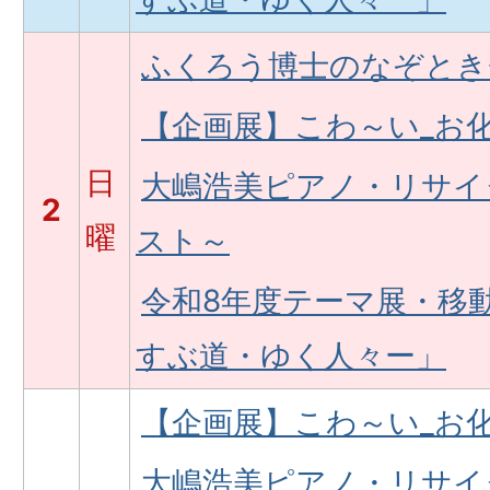
ふくろう博士のなぞとき
【企画展】こわ～い_お
日
大嶋浩美ピアノ・リサイ
2
曜
スト～
令和8年度テーマ展・移
すぶ道・ゆく人々ー」
【企画展】こわ～い_お
大嶋浩美ピアノ・リサイ