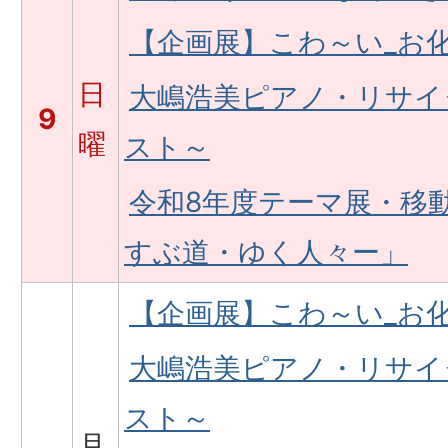
【企画展】こわ～い_お
日
大嶋浩美ピアノ・リサイ
9
曜
スト～
令和8年度テーマ展・移
すぶ道・ゆく人々ー」
【企画展】こわ～い_お
大嶋浩美ピアノ・リサイ
スト～
月