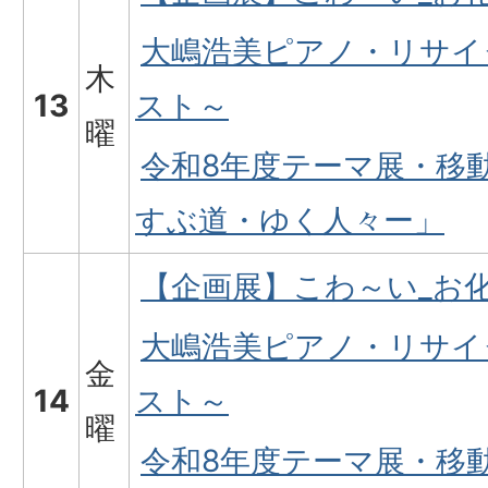
大嶋浩美ピアノ・リサイ
木
13
スト～
曜
令和8年度テーマ展・移
すぶ道・ゆく人々ー」
【企画展】こわ～い_お
大嶋浩美ピアノ・リサイ
金
14
スト～
曜
令和8年度テーマ展・移