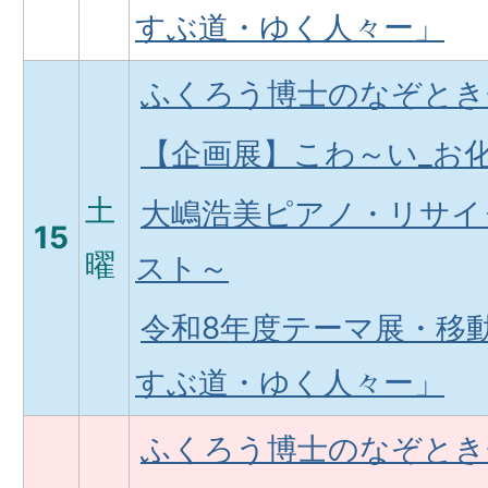
すぶ道・ゆく人々ー」
ふくろう博士のなぞとき
【企画展】こわ～い_お
土
大嶋浩美ピアノ・リサイ
15
曜
スト～
令和8年度テーマ展・移
すぶ道・ゆく人々ー」
ふくろう博士のなぞとき