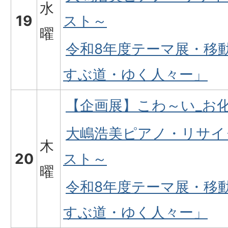
水
19
スト～
曜
令和8年度テーマ展・移
すぶ道・ゆく人々ー」
【企画展】こわ～い_お
大嶋浩美ピアノ・リサイ
木
20
スト～
曜
令和8年度テーマ展・移
すぶ道・ゆく人々ー」