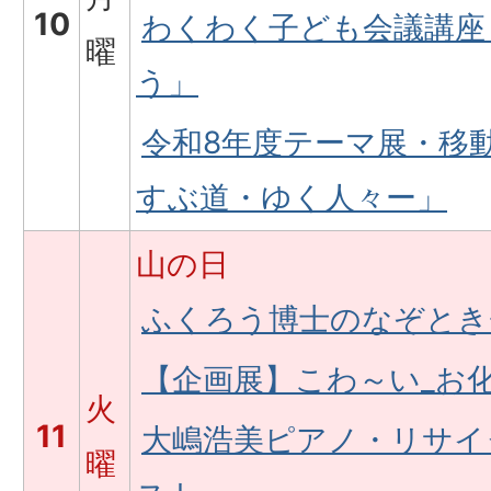
10
わくわく子ども会議講座
曜
う」
令和8年度テーマ展・移
すぶ道・ゆく人々ー」
山の日
ふくろう博士のなぞとき
【企画展】こわ～い_お
火
11
大嶋浩美ピアノ・リサイ
曜