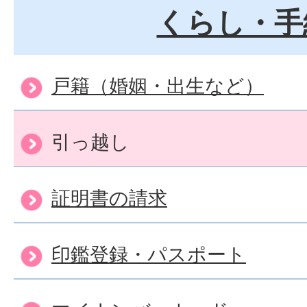
か？
くらし・手
戸籍の届出をするとき、本
戸籍（婚姻・出生など）
すか？
引っ越し
土曜日・日曜日・祝日や夜
証明書の請求
（出生届・死亡届・婚姻届
ることができますか？
印鑑登録・パスポート
出生届の手続方法について