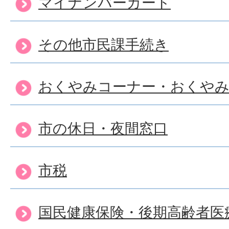
マイナンバーカード
出生届はいつまでに届出を
その他市民課手続き
婚姻届の手続方法について
おくやみコーナー・おくや
市の休日・夜間窓口
未成年ですが、婚姻届を出
か？
市税
婚姻届の証人は必要ですか
国民健康保険・後期高齢者医