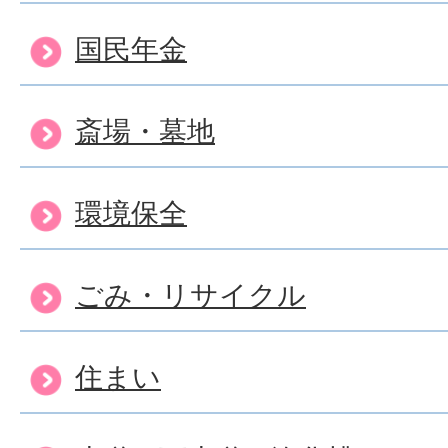
死亡届の手続方法について
国民年金
斎場・墓地
死亡届はいつまでに届出を
環境保全
養子縁組したいのですが、
いのでしょうか。
ごみ・リサイクル
住民票を取得するには、ど
住まい
か？