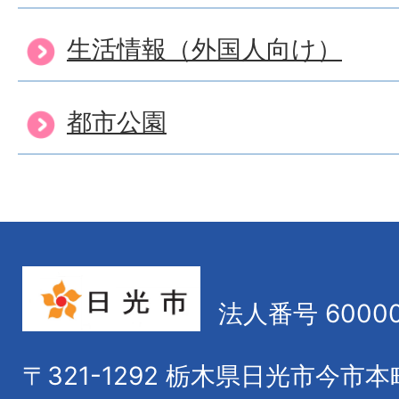
生活情報（外国人向け）
住所異動の届出を代理の人
すか？
都市公園
世帯主とはなんですか?
法人番号 60000
〒321-1292
栃木県日光市今市本