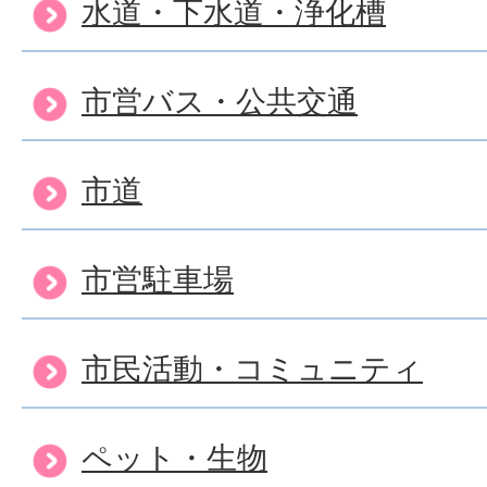
水道・下水道・浄化槽
住民票の写しを郵送で取得
市営バス・公共交通
住民票の写しを土日・祝日
市道
住民登録地以外の役所で、
市営駐車場
ますか？
市民活動・コミュニティ
住みはじめてから14日以上
ペット・生物
が、届出はできますか？