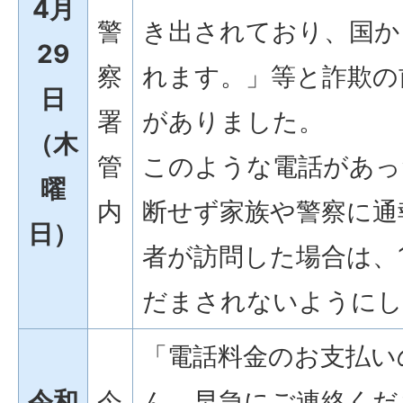
4月
警
き出されており、国か
29
察
れます。」等と詐欺の
日
署
がありました。
（木
管
このような電話があっ
曜
内
断せず家族や警察に通
日）
者が訪問した場合は、
だまされないようにし
「電話料金のお支払い
令和
今
ん。早急にご連絡くだ