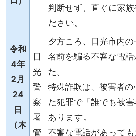
判断せず、直ぐに家族
ださい。
夕方ころ、日光市内の
令和
日
名前を騙る不審な電話
4年
光
た。
2月
警
特殊詐欺は、被害者の
24
察
た犯罪で「誰でも被害
日
署
あります。
（木
管
不審な電話があっても