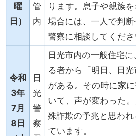
曜
管
ります。息子や親族を
日）
内
場合には、一人で判断
警察に相談してくださ
日光市内の一般住宅に
る者から「明日、日光
令和
日
がある。その時に家に
3年
光
いて、声が変わった。
7月
警
殊詐欺の予兆と思われ
8日
察
ています。