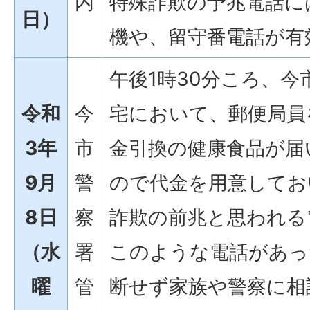
内
特殊詐欺の予兆電話に
日）
機や、留守番電話が有
午後1時30分ころ、
令和
今
宅において、郵便局員
3年
市
金引換の健康食品が届
9月
警
ので代金を用意してお
8日
察
詐欺の前兆と思われる
（水
署
このような電話があっ
曜
管
断せず家族や警察に相