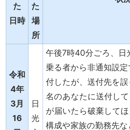
た
た
日時
場
所
午後7時40分ごろ、
乗る者から非通知設定
令和
付したが、送付先を誤
4年
名のあなたに送付して
3月
日
が届いたら破棄してほ
16
光
構成や家族の勤務先な