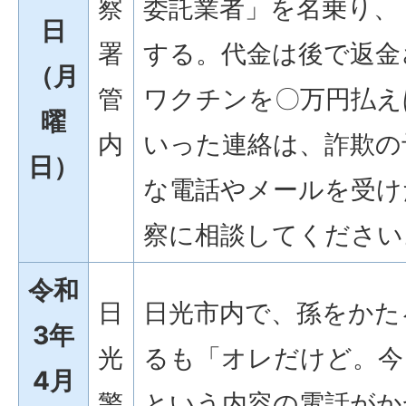
察
委託業者」を名乗り、
日
署
する。代金は後で返金
（月
管
ワクチンを〇万円払え
曜
内
いった連絡は、詐欺の
日）
な電話やメールを受け
察に相談してください
令和
日
日光市内で、孫をかた
3年
光
るも「オレだけど。今
4月
警
という内容の電話がか