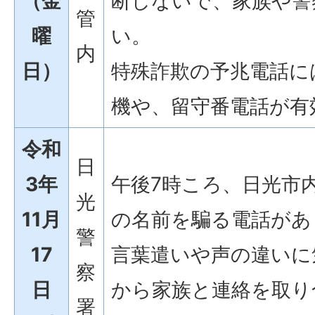
（金
断しないで、家族や警
管
曜
い。
内
日）
特殊詐欺の予兆電話に
機や、留守番電話が有
令和
日
3年
午後7時ころ、日光市
光
11月
の名前を騙る電話があ
警
17
言葉遣いや声の違いに
察
日
から家族と連絡を取り
署