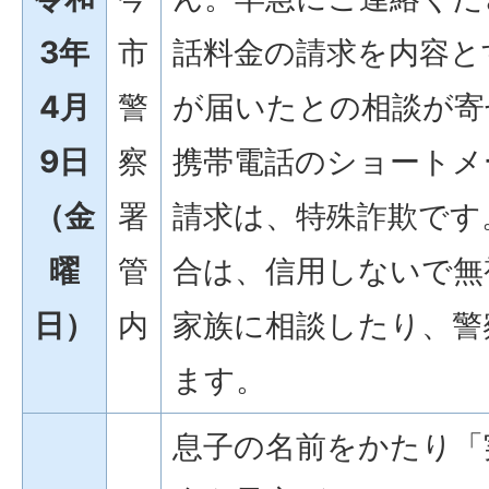
3年
市
話料金の請求を内容と
4月
警
が届いたとの相談が寄
9日
察
携帯電話のショートメ
（金
署
請求は、特殊詐欺です
曜
管
合は、信用しないで無
日）
内
家族に相談したり、警
ます。
息子の名前をかたり「