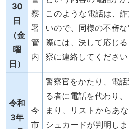
30
察
このような電話は、詐
日
署
いので、同様の不審な
（金
管
際には、決して応じる
曜
内
察に連絡してください
日）
警察官をかたり、電話
る者に電話を代わり、
令和
今
まり、リストからあな
3年
市
シュカードが判明しま