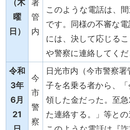
（木
署
このような電話は、間
曜
管
です。同様の不審な電
日）
内
には、決して応じるこ
や警察に連絡してくだ
令和
日光市内（今市警察署
今
3年
子を名乗る者から、「
市
6月
領した金だった。至急
警
21
た連絡する。」等との
察
日
このような電話は『詐