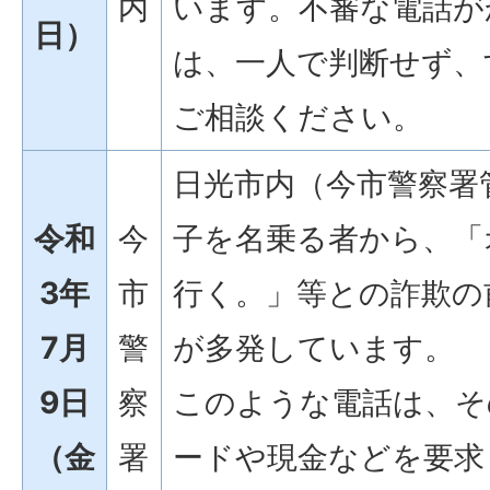
内
います。不審な電話が
日）
は、一人で判断せず、
ご相談ください。
日光市内（今市警察署
令和
今
子を名乗る者から、「
3年
市
行く。」等との詐欺の
7月
警
が多発しています。
9日
察
このような電話は、そ
（金
署
ードや現金などを要求