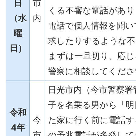
日
市
くる不審な電話があり
（水
内
電話で個人情報を聞い
曜
求したりするような不
日）
まずは一旦切り、応じ
警察に相談してくださ
日光市内（今市警察署
子を名乗る男から「明
令和
今
た家に行く前に電話す
4年
市
の予兆電話が多発して