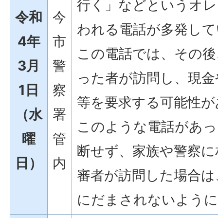
行く」などというオレ
令和
今
われる電話が多発して
4年
市
この電話では、その後
3月
警
った者が訪問し、現金
1日
察
等を要求する可能性が
（水
署
このような電話があっ
曜
管
断せず、家族や警察に
日）
内
審者が訪問した場合は
にだまされないように