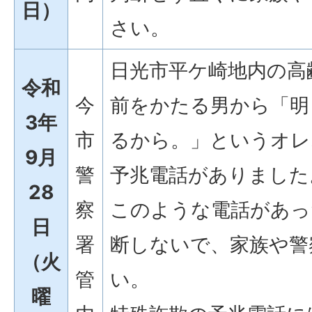
日）
さい。
日光市平ケ崎地内の高
令和
今
前をかたる男から「明
3年
市
るから。」というオレ
9月
警
予兆電話がありました
28
察
このような電話があっ
日
署
断しないで、家族や警
（火
管
い。
曜