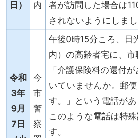
日）
内
者が訪問した場合は1
されないようにしまし
午後0時15分ころ、
内）の高齢者宅に、市
「介護保険料の還付が
令和
今
いていませんか。郵便
3年
市
す。」という電話があ
9月
警
このような電話は特殊
7日
察
す。