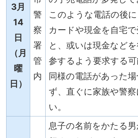
3月
警
このような電話の後に
14
察
カードや現金を自宅で
日
署
と、或いは現金などを
（月
管
参するよう要求する可
曜
内
同様の電話があった場
日）
ず、直ぐに家族や警察
い。
息子の名前をかたる男