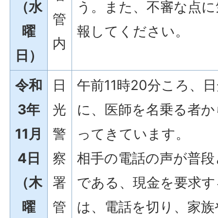
（水
う。また、不審な点に
管
曜
報してください。
内
日）
令和
日
午前11時20分ころ、
3年
光
に、医師を名乗る者か
11月
警
ってきています。
4日
察
相手の電話の声が普段
（木
署
である、現金を要求す
曜
管
は、電話を切り、家族