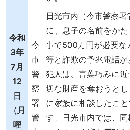
日光市内（今市警察署
に、息子の名前をかた
令和
今
事で500万円が必要
3年
市
等と詐欺の予兆電話が
7月
警
犯人は、言葉巧みに近
12
察
切な財産を奪おうとし
日
署
に家族に相談したこと
（月
管
す。日光市内では、同
曜