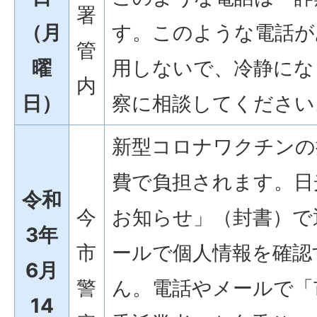
署
（月
す。このような電話が
管
曜
用しないで、冷静にな
内
日）
察に相談してください
新型コロナワクチンの
費で負担されます。日
令和
今
お知らせ」（封書）で
3年
市
ールで個人情報を確認
6月
警
ん。電話やメールで「
14