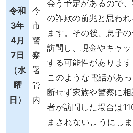
会う予定があるので、
令和
今
の詐欺の前兆と思われ
3年
市
ます。その後、息子の
4月
警
訪問し、現金やキャッ
7日
察
する可能性があります
（水
署
このような電話があっ
曜
管
断せず家族や警察に相
日）
内
者が訪問した場合は1
まされないようにしま