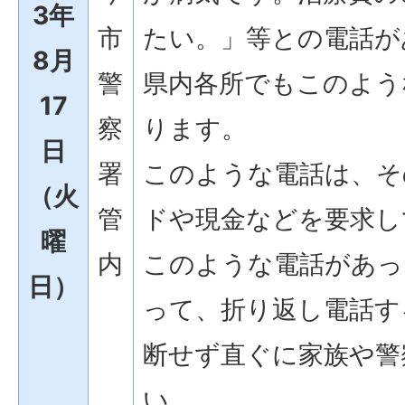
3年
市
たい。」等との電話が
8月
警
県内各所でもこのよう
17
察
ります。
日
署
このような電話は、そ
（火
管
ドや現金などを要求し
曜
内
このような電話があっ
日）
って、折り返し電話す
断せず直ぐに家族や警
い。