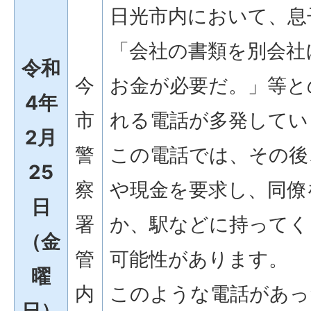
日光市内において、息
「会社の書類を別会社
令和
今
お金が必要だ。」等と
4年
市
れる電話が多発してい
2月
警
この電話では、その後
25
察
や現金を要求し、同僚
日
署
か、駅などに持ってく
（金
管
可能性があります。
曜
内
このような電話があっ
日）