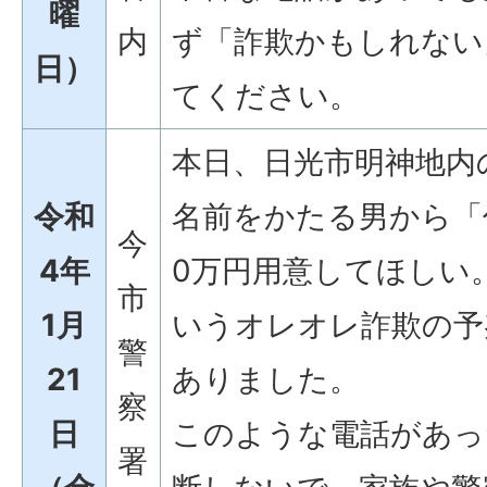
曜
内
ず「詐欺かもしれない
日）
てください。
本日、日光市明神地内
令和
名前をかたる男から「
今
4年
0万円用意してほしい
市
1月
いうオレオレ詐欺の予
警
21
ありました。
察
日
このような電話があっ
署