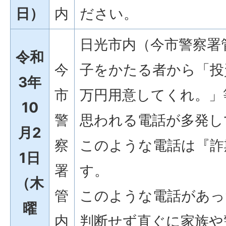
日）
内
ださい。
日光市内（今市警察署
令和
今
子をかたる者から「投
3年
市
万円用意してくれ。」
10
警
思われる電話が多発し
月2
察
このような電話は『詐
1日
署
す。
（木
管
このような電話があっ
曜
内
判断せず直ぐに家族や