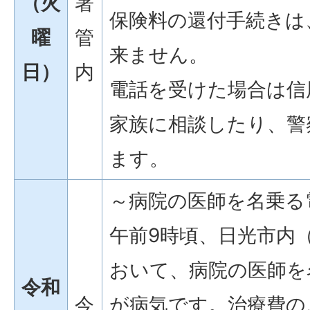
（火
署
保険料の還付手続きは
曜
管
来ません。
日）
内
電話を受けた場合は信
家族に相談したり、警
ます。
～病院の医師を名乗る
午前9時頃、日光市内
おいて、病院の医師を
令和
今
が病気です。治療費の