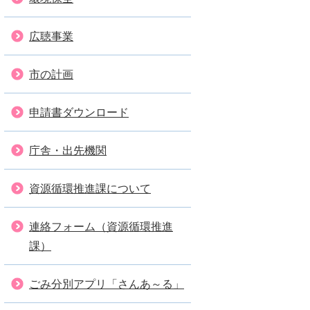
広聴事業
市の計画
申請書ダウンロード
庁舎・出先機関
資源循環推進課について
連絡フォーム（資源循環推進
課）
ごみ分別アプリ「さんあ～る」