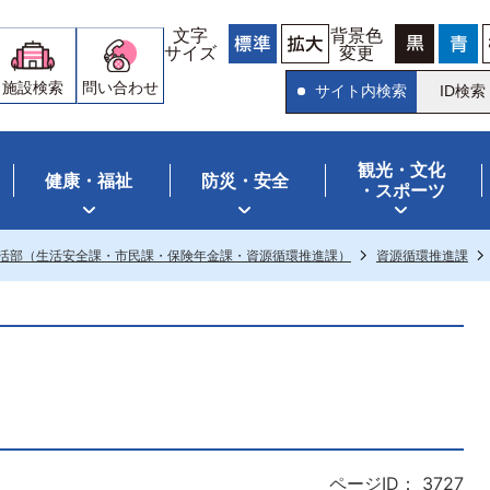
文字
背景色
サイズ
変更
施設検索
問い合わせ
サイト内検索
ID検索
観光・文化
健康・福祉
防災・安全
・スポーツ
活部（生活安全課・市民課・保険年金課・資源循環推進課）
資源循環推進課
ページID：
3727